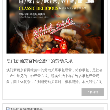
澳门新葡京官网经营中的劳动关系
澳门新葡京官网经营中的劳动关系承包经营，简称承包，是社会
生产中常见的一种经营方式。现实生活中存在许多承包经营现
象，因主体复杂，在判断劳动关系时，极易混淆。本文通过几对
概念的辨析，以期厘清个人承包经营中的劳动关系问题。以承包
了解详情
人是否具备用人单位主体资格，可将承包分为个人承包与单位承
包。在单位承包中，因承包人具...