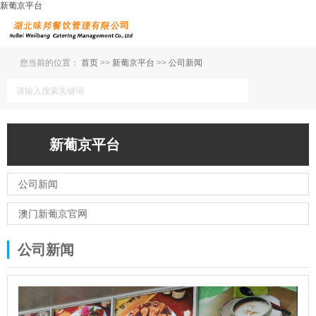
新葡京平台
您当前的位置：
首页
>>
新葡京平台
>>
公司新闻
新葡京平台
公司新闻
澳门新葡京官网
公司新闻