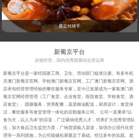
黄豆炖猪手
新葡京平台
连锁经营，国内优秀团膳综合营运商
新葡京平台是一家经国家工商、卫生、劳动部门核准注册。有多年机
关澳门新葡京官网、学校澳门新葡京官网、工厂澳门新葡京官网、酒
店承包经营管理经验的餐饮服务专家，至今已发展成为一家集澳门新
葡京官网经营管理（工厂食堂、企业食堂、医院食堂、学校食堂、酒
店食堂）、团膳服务，营养配餐，蔬菜粮油配送，厨房设计，食堂保
洁，餐饮服务等食堂管理一体化的后勤服务公司。 公司一直秉承"以
食为天，以人为本"的宗旨，广泛吸纳优秀人才，培养扩大优秀管理队
伍，加大食品卫生监控力度，广纳货源输入渠道，加强办公现代化管
理等一系列措施，为公司稳健拓展奠定了基础。经过多年的实践、发