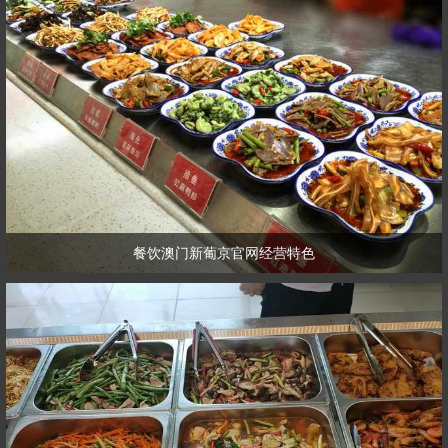
餐饮澳门新葡京官网经营特色