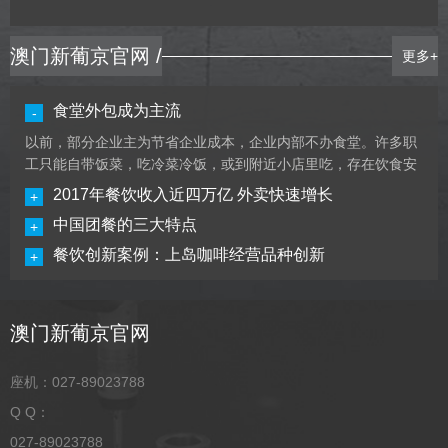
细】
澳门新葡京官网 /
更多+
食堂外包成为主流
-
以前，部分企业主为节省企业成本，企业内部不办食堂。许多职
工只能自带饭菜，吃冷菜冷饭，或到附近小店里吃，存在饮食安
全隐患。针对这种情况，衢州市总工会以"强保障，促和谐"活动
2017年餐饮收入近四万亿 外卖快速增长
+
为载体，推动企业职工食堂建设。许多企业也以"职工满意食
中国团餐的三大特点
+
堂"创建为目标，不断提升职工生活品质。目前，衢州规模以上企
业基本上建立起了职...
【详细】
餐饮创新案例：上岛咖啡经营品种创新
+
澳门新葡京官网
座机：027-89023788
Q Q：
027-89023788