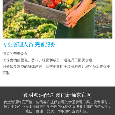
专业管理人员 完善服务
健康的营养饮食
确保食物的颜色、香味、味觉和成分，避免员工因厌食症
部分饮食造成的身体伤害，四季变化时令蔬菜料理让您的员工吃饭更
可取
食材粮油配送 澳门新葡京官网
食堂管理制度严格，能为客户提供合理的食堂管理方案，饮食服务，
致力于为企业员工提供更科学合理的优良饮食服务！我们的信念是：
诚信，健康，品质，争取做行业的典范。