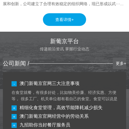
展和创新，公司建立了合理有效稳定的组织网络，现已形成以武···...
查看详情+
新葡京平台
传递前沿资讯 掌握行业动态
公司新闻 /
更多+
澳门新葡京官网三大注意事项
-
在食堂就餐，有很多好处，比如物美价廉、经济实惠、方便
等， 很多工厂、机关单位都有着自己的食堂。食堂可以说是
一种变相的福利，好的食堂互影响就餐者对单位或学校的印
精细化食堂管理，高效节能降耗减少损失
+
象。然而无论是学生食堂，还是单位食堂，面对的都是群体
澳门新葡京官网经营中的劳动关系
+
顾客，一般都采取的澳门新葡京官网经营方式，但是目前在
食堂管理上存在诸多问题，主要表现在以下几个方面...
【详
九招助你当好餐厅服务员
+