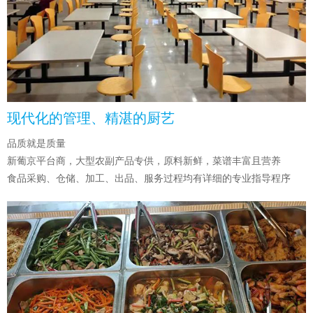
现代化的管理、精湛的厨艺
品质就是质量
新葡京平台商，大型农副产品专供，原料新鲜，菜谱丰富且营养
食品采购、仓储、加工、出品、服务过程均有详细的专业指导程序