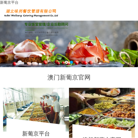
新葡京平台
澳门新葡京官网
新葡京平台