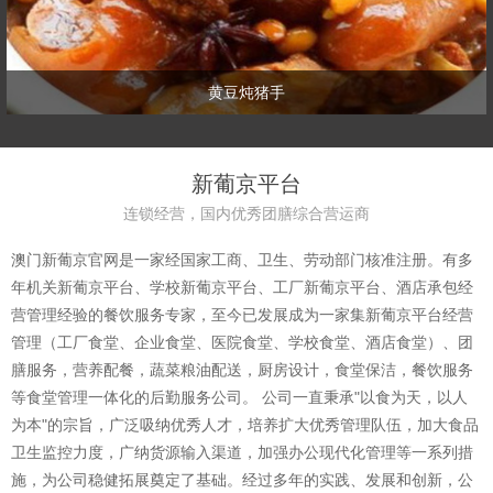
黄豆炖猪手
新葡京平台
连锁经营，国内优秀团膳综合营运商
澳门新葡京官网是一家经国家工商、卫生、劳动部门核准注册。有多
年机关新葡京平台、学校新葡京平台、工厂新葡京平台、酒店承包经
营管理经验的餐饮服务专家，至今已发展成为一家集新葡京平台经营
管理（工厂食堂、企业食堂、医院食堂、学校食堂、酒店食堂）、团
膳服务，营养配餐，蔬菜粮油配送，厨房设计，食堂保洁，餐饮服务
等食堂管理一体化的后勤服务公司。 公司一直秉承"以食为天，以人
为本"的宗旨，广泛吸纳优秀人才，培养扩大优秀管理队伍，加大食品
卫生监控力度，广纳货源输入渠道，加强办公现代化管理等一系列措
施，为公司稳健拓展奠定了基础。经过多年的实践、发展和创新，公