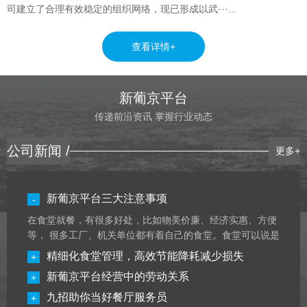
司建立了合理有效稳定的组织网络，现已形成以武···...
查看详情+
新葡京平台
传递前沿资讯 掌握行业动态
公司新闻 /
更多+
新葡京平台三大注意事项
-
在食堂就餐，有很多好处，比如物美价廉、经济实惠、方便
等， 很多工厂、机关单位都有着自己的食堂。食堂可以说是
一种变相的福利，好的食堂互影响就餐者对单位或学校的印
精细化食堂管理，高效节能降耗减少损失
+
象。然而无论是学生食堂，还是单位食堂，面对的都是群体
新葡京平台经营中的劳动关系
+
顾客，一般都采取的新葡京平台经营方式，但是目前在食堂
管理上存在诸多问题，主要表现在以下几个方面...
【详细】
九招助你当好餐厅服务员
+