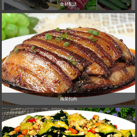
食材配送
梅菜扣肉