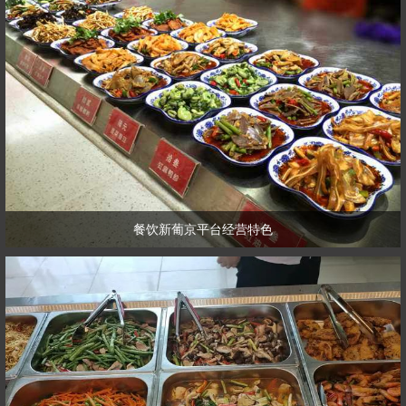
餐饮新葡京平台经营特色