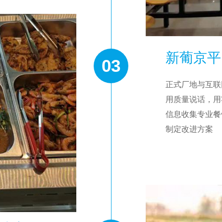
新葡京平
03
正式厂地与互联
用质量说话，用
信息收集专业餐
制定改进方案