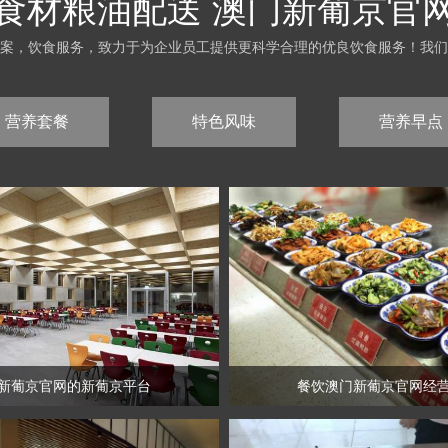
食材粮油配送 澳门新葡京官
案，饮食服务，致力于为企业员工提供更科学合理的优良饮食服务！我们
营养套餐
特色风味
营养早点
新葡京官网的新葡京平台
餐饮澳门新葡京官网经