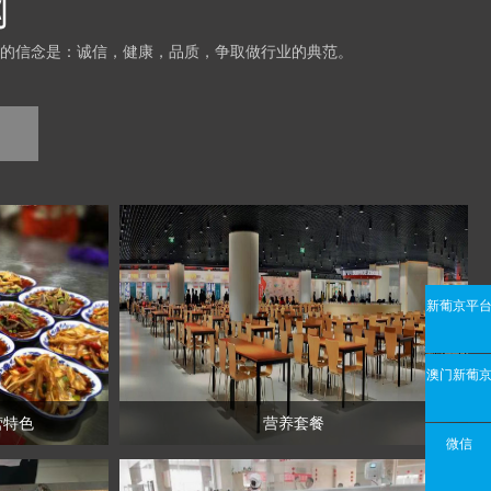
网
的信念是：诚信，健康，品质，争取做行业的典范。
新葡京平
澳门新葡
官网
营特色
营养套餐
微信