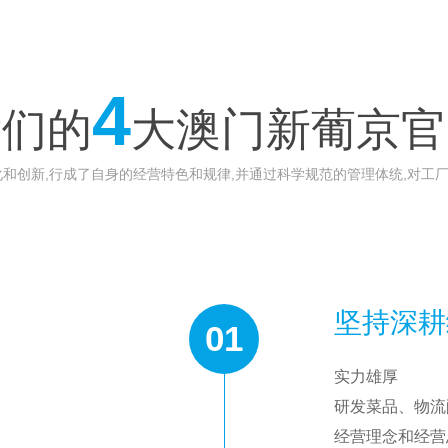
4
我们的
大澳门新葡京官
化和创新,行成了自身的经营特色和规律,并通过科学规范的管理体统,对工
坚持深耕
01
实力雄厚
研发菜品、物流
经营理念和经营