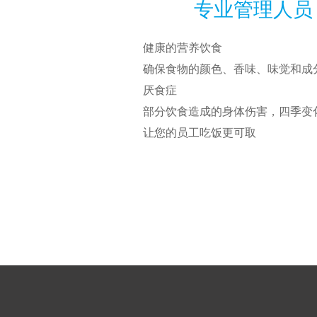
专业管理人员
健康的营养饮食
确保食物的颜色、香味、味觉和成
厌食症
部分饮食造成的身体伤害，四季变
让您的员工吃饭更可取