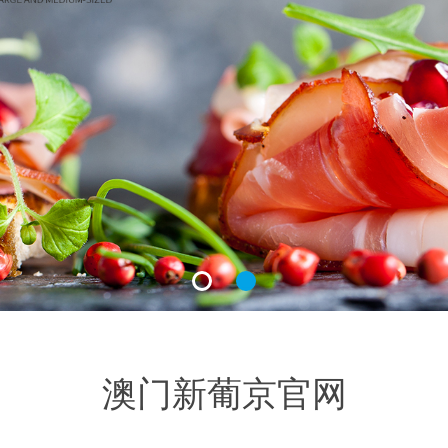
澳门新葡京官网