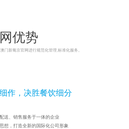
网优势
厂澳门新葡京官网进行规范化管理,标准化服务。
细作，决胜餐饮细分
配送、销售服务于一体的企业
思想，打造全新的国际化公司形象